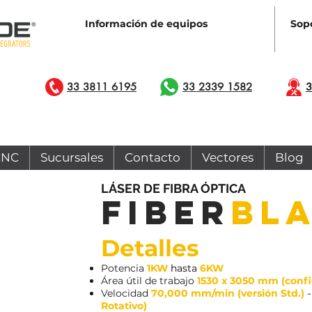
Información de equipos
Sopo
33 3811 6195
33 2339 1582
3
CNC
Sucursales
Contacto
Vectores
Blog
​LÁSER DE FIBRA ÓPTICA
fIber
bla
Detalles
Potencia
1KW
hasta
6KW
Área útil de trabajo
1530 x 3050 mm (conf
Velocidad
70,000 mm/min (versión Std.)
Rotativo)