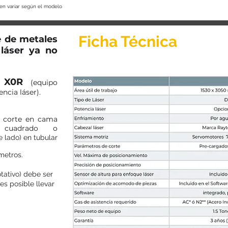
den variar según el modelo
Ficha Técnica
e de metales
láser ya no
X0R
(equipo
ncia láser).
e corte en cama
, cuadrado o
e lado) en tubular
metros.
otativo) debe ser
s posible llevar