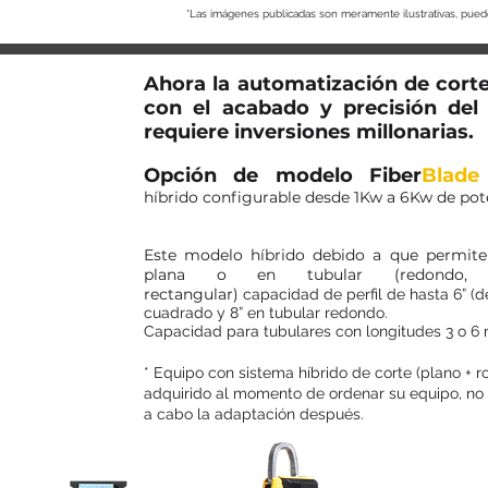
*Las imágenes publicadas son meramente ilustrativas, pue
Ahora la automatización de cort
con el acabado
y precisión del 
requiere inversiones millonarias.
Opción de modelo
Fiber
Blade
híbrido configurable desde 1Kw a 6Kw de pote
Este modelo híbrido debido a que permit
plana o en tubular (
redondo
rectangular)
capacidad de perfil de hasta 6” (d
cuadrado y 8” en tubular re
dondo.
Capacidad para tubulares con longitudes 3 o 6 
* Equipo con sistema híbrido de corte (plano + r
adquirido al momento de ordenar su equipo, no e
a cabo la adaptación después.