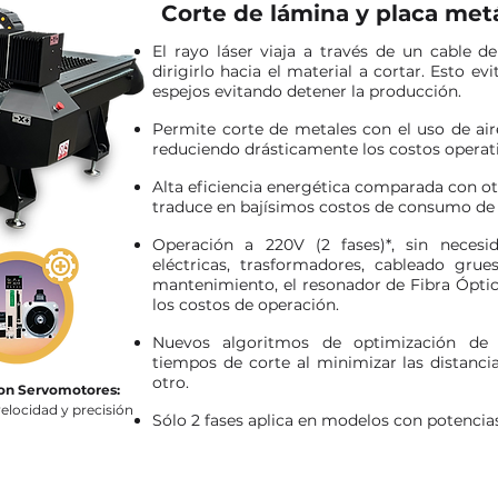
Corte de lámina y placa metá
El rayo láser viaja a través de un cable d
dirigirlo hacia el material a cortar. Esto e
espejos evitando detener la producción.
Permite corte de metales con el uso de ai
reduciendo drásticamente los costos operati
Alta eficiencia energética comparada con ot
traduce en bajísimos costos de consumo de e
Operación a 220V (2 fases)*, sin necesi
eléctricas, trasformadores, cableado grue
mantenimiento, el resonador de Fibra Ópt
los costos de operación.
Nuevos algoritmos de optimización de t
tiempos de corte al minimizar las distancia
otro.
on Servomotores:
velocidad y precisión
Sólo 2 fases aplica en modelos con potencias