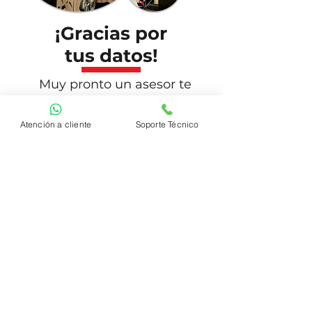
¡Gracias por
tus datos!
Muy pronto un asesor te
contactara
Inicio
Atención a cliente
Soporte Técnico
Síguenos en nuestras redes sociales:
© 2024 por @AsiaRobotica
AR TECNOLOGÍA S.A. DE C.V.
Aviso de privacidad
Términos y condiciones