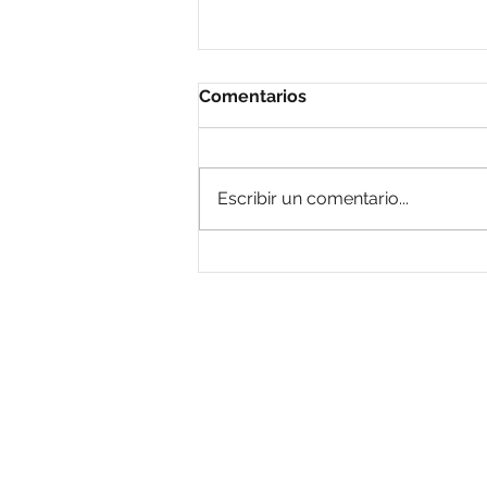
Comentarios
Escribir un comentario...
Conoce las diversas
herramientas de corte
utilizadas en Routers CNC
Síguenos en nuestras redes 