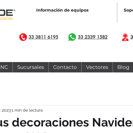
Información de equipos
Sopo
33 3811 6195
33 2339 1582
3
CNC
Sucursales
Contacto
Vectores
Blog
c 2023
1 min de lectura
us decoraciones Navid