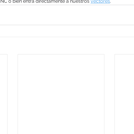
CNC o bien entra directamente a nuestros 
vectores
.