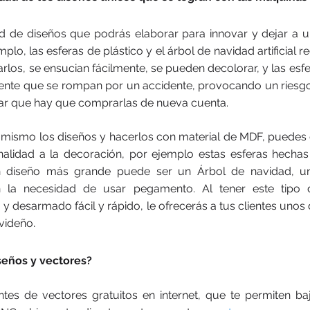
 de diseños que podrás elaborar para innovar y dejar a un 
lo, las esferas de plástico y el árbol de navidad artificial r
os, se ensucian fácilmente, se pueden decolorar, y las esfer
rrente que se rompan por un accidente, provocando un riesgo 
tar que hay que comprarlas de nueva cuenta.
ú mismo los diseños y hacerlos con material de MDF, puedes d
inalidad a la decoración, por ejemplo estas esferas hecha
un diseño más grande puede ser un Árbol de navidad, un
in la necesidad de usar pegamento. Al tener este tipo 
 y desarmado fácil y rápido, le ofrecerás a tus clientes unos 
.
avideño
seños y vectores?
entes de vectores gratuitos en internet, que te permiten baj