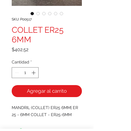
SKU: P00517
COLLET ER25
6MM
Precio
$402.52
Cantidad
*
Agregar al carrito
MANDRIL (COLLET) ER25 6MM| ER
25 - 6MM COLLET - ER25-6MM