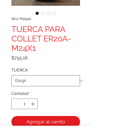
SKU: P00422
TUERCA PARA
COLLET ER20A-
M24X1
Precio
$755.16
TUERCA
*
Cantidad
*
Agregar al carrito