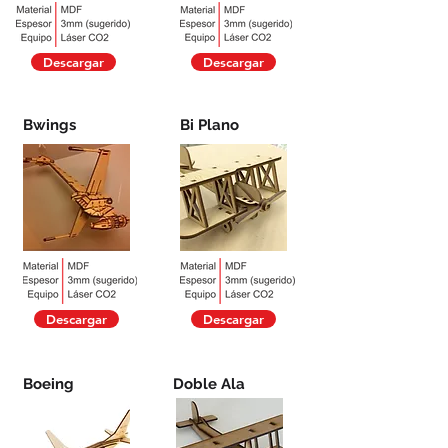
Descargar
Descargar
Bwings
Bi Plano
Descargar
Descargar
Boeing
Doble Ala