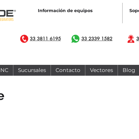
Información de equipos
Sopo
33 3811 6195
33 2339 1582
3
CNC
Sucursales
Contacto
Vectores
Blog
e